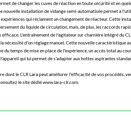
met de changer les cuves de réaction en toute sécurité et en que
 Une nouvelle installation de vidange semi-automatisée permet à l'ut
s expériences qui réclament un changement de réacteur. Cette instal
rsement du liquide de circulation, mais, de plus, les raccords rapid
us efficace. L'entraînement de l'agitateur sur charnière intégré du C
la nécessité d'un réglage manuel. Cette nouvelle caractéristique as
ive du temps de mise en place de l'expérience, un accès total au cou
 l'appareil qui lui permet de s'adapter aux hottes aspirantes standa
re dont le CLR Lara peut améliorer l'efficacité de vos procédés, ve
nsultez le site dédié www.lara-clr.com.