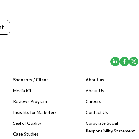
nt
(Opens i
(Ope
Sponsors / Client
About us
Media Kit
About Us
Reviews Program
Careers
Insights for Marketers
Contact Us
Seal of Quality
Corporate Social
Responsibility Statement
Case Studies