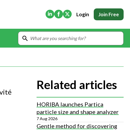
(Opens in new tab)
(Opens in new tab)
(Opens in new tab)
Login
Join Free
Related articles
vité
HORIBA launches Partica
particle size and shape analyzer
7 Aug 2026
Gentle method for discovering