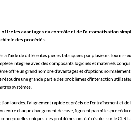
Beverage
Food & Beverage
Materials
ASMS
Food & Beverage
Clinical Diagnostics
Environmental
 Lab
General Lab
Food & Beverage
All events
General Lab
Environmental
Materials
omation
Lab Automation
General Lab
Lab Automation
Materials
Food & Beverage
 offre les avantages du contrôle et de l'automatisation simp
rmatics
Lab Informatics
Lab Automation
Lab Informatics
Food and Beverage
 chimie des procédés.
General Lab
ions
Separations
Lab Informatics
Separations
General Lab
Lab Automation
 à l'aide de différentes pièces fabriquées par plusieurs fournisseu
scopy
Spectroscopy
Separations
Spectroscopy
Lab Automation
omplète intégrée avec des composants logiciels et matériels conçus
Lab Informatics
stème offre un grand nombre d'avantages et d'options normalement
cs
Forensics
Spectroscopy
Forensics
Lab Informatics
 résoudre une grande partie des problèmes d'interaction utilisateu
Separations
s Testing
Cannabis Testing
Forensics
Cannabis Testing
Separations
autres systèmes.
Spectroscopy
Cannabis Testing
Spectroscopy
ion lourdes, l'alignement rapide et précis de l'entraînement et de l
Forensics
Forensics
ion entre chaque changement de cuve, figurent parmi les procédures 
Cannabis Testing
s conceptuelles uniques, ces problèmes ont été résolus sur le CLR L
Cannabis Testing