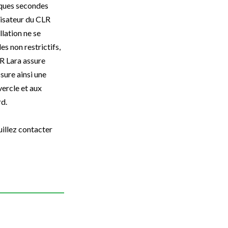
lques secondes
ilisateur du CLR
lation ne se
es non restrictifs,
LR Lara assure
sure ainsi une
vercle et aux
rd.
uillez contacter