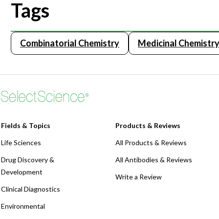
Tags
Combinatorial Chemistry
Medicinal Chemistr
Fields & Topics
Products & Reviews
Life Sciences
All Products & Reviews
Drug Discovery &
All Antibodies & Reviews
Development
Write a Review
Clinical Diagnostics
Environmental