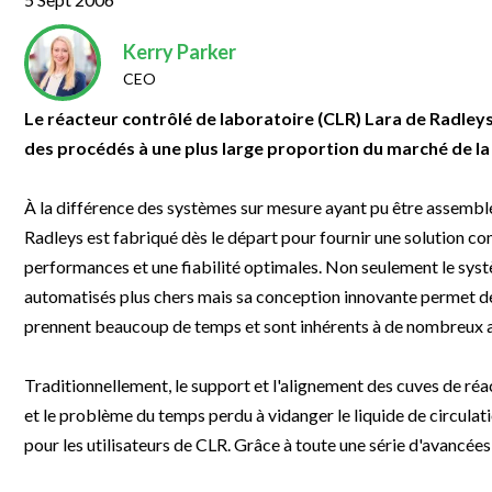
Clinical Development
Food & 
General Lab
News & Articles
Videos
News & Articles
Applications & Methods
All Content
Drug Manufacturing
General
Kerry Parker
Lab Automation
Videos
Events & Summits
Videos
News & Articles
Applications & Methods
All Content
CEO
Lab Aut
Lab Informatics
Events & Summits
Webinars
Events & Summits
Videos
News & Articles
Applications & Methods
All Content
Le réacteur contrôlé de laboratoire (CLR) Lara de Radleys
Lab Info
des procédés à une plus large proportion du marché de la
Separations
Webinars
Webinars
Events & Summits
Videos
News & Articles
Applications & Methods
All Content
Separat
Spectroscopy
Immersive Content
Webinars
Events & Summits
Videos
News & Articles
Applications & Methods
All Content
À la différence des systèmes sur mesure ayant pu être assemblés
Spectro
Radleys est fabriqué dès le départ pour fournir une solution c
Forensics
Webinars
Events & Summits
Videos
News & Articles
Applications & Methods
All Content
performances et une fiabilité optimales. Non seulement le sy
Forensi
Cannabis Testing
automatisés plus chers mais sa conception innovante permet de
Webinars
Events & Summits
Videos
News & Articles
Applications & Methods
All Content
Cannabi
prennent beaucoup de temps et sont inhérents à de nombreux 
Webinars
Events & Summits
Videos
News & Articles
Applications & Methods
Traditionnellement, le support et l'alignement des cuves de réact
Webinars
Events & Summits
Videos
News & Articles
et le problème du temps perdu à vidanger le liquide de circulat
Webinars
Events & Summits
Videos
pour les utilisateurs de CLR. Grâce à toute une série d'avancée
Webinars
Events & Summits