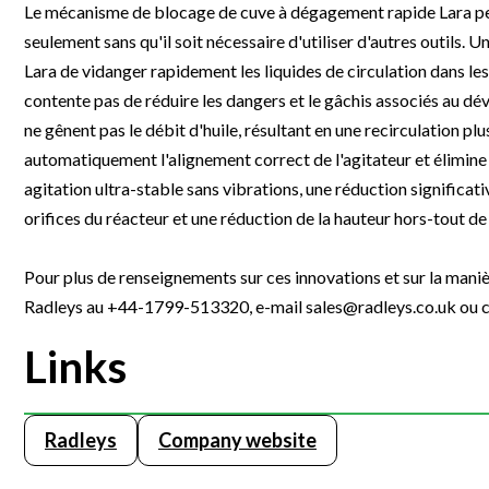
Le mécanisme de blocage de cuve à dégagement rapide Lara per
Webinars
seulement sans qu'il soit nécessaire d'utiliser d'autres outils.
Lara de vidanger rapidement les liquides de circulation dans le
contente pas de réduire les dangers et le gâchis associés au déve
ne gênent pas le débit d'huile, résultant en une recirculation pl
automatiquement l'alignement correct de l'agitateur et élimine 
agitation ultra-stable sans vibrations, une réduction significat
orifices du réacteur et une réduction de la hauteur hors-tout de
Pour plus de renseignements sur ces innovations et sur la maniè
Radleys au +44-1799-513320, e-mail sales@radleys.co.uk ou co
Links
Radleys
Company website