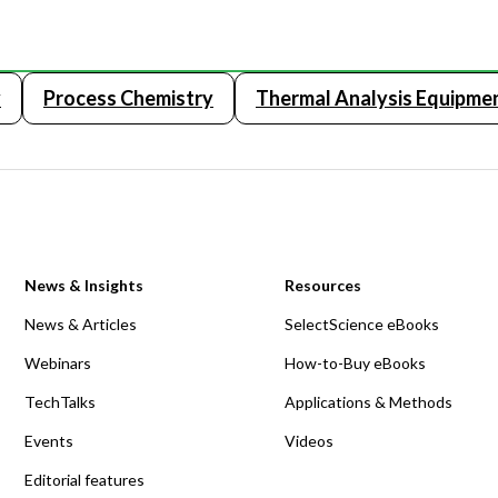
y
Process Chemistry
Thermal Analysis Equipme
News & Insights
Resources
News & Articles
SelectScience eBooks
Webinars
How-to-Buy eBooks
TechTalks
Applications & Methods
Events
Videos
Editorial features